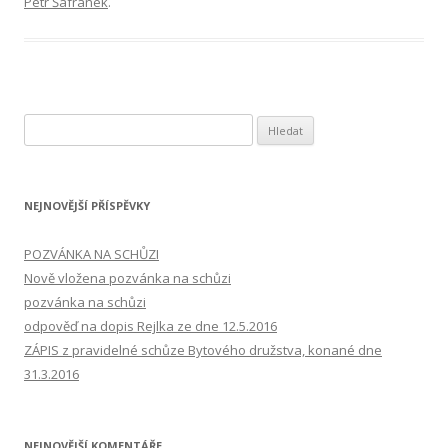
Petr Šafránek
.
V
y
h
l
NEJNOVĚJŠÍ PŘÍSPĚVKY
e
d
POZVÁNKA NA SCHŮZI
á
Nově vložena pozvánka na schůzi
v
pozvánka na schůzi
á
odpověď na dopis Rejlka ze dne 12.5.2016
n
ZÁPIS z pravidelné schůze Bytového družstva, konané dne
í
31.3.2016
NEJNOVĚJŠÍ KOMENTÁŘE