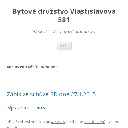
Bytové družstvo Vlastislavova
581
Webové stránky bytového družstva
Přejít
Menu
k
obsahu
webu
ARCHIV PRO MĚSÍC:
ÚNOR 2015
Zápis ze schůze BD dne 27.1.2015
zápis schůze 1_2015
Příspěvek byl publikován
4.2.2015
| Rubrika:
Nezařazené
| Autor: